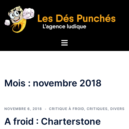
Aller
au
contenu
Ouvrir/fermer
le
menu
Mois :
novembre 2018
NOVEMBRE 6, 2018
CRITIQUE À FROID
,
CRITIQUES
,
DIVERS
A froid : Charterstone