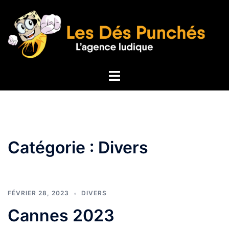
Aller
au
contenu
Ouvrir/fermer
le
menu
Catégorie :
Divers
FÉVRIER 28, 2023
DIVERS
Cannes 2023