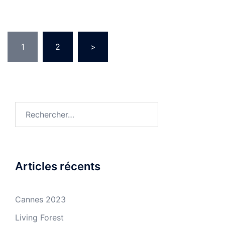
Pagination
1
2
>
des
publications
Rechercher :
Articles récents
Cannes 2023
Living Forest