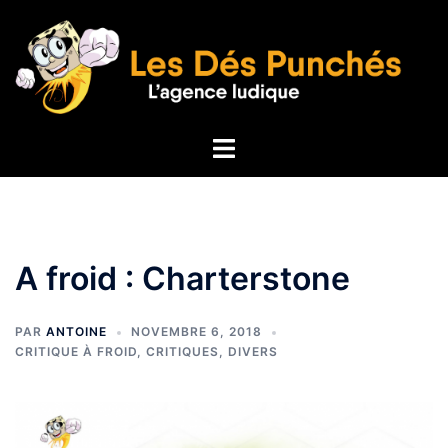
Aller
au
contenu
Ouvrir/fermer
le
menu
A froid : Charterstone
PAR
ANTOINE
NOVEMBRE 6, 2018
CRITIQUE À FROID
,
CRITIQUES
,
DIVERS