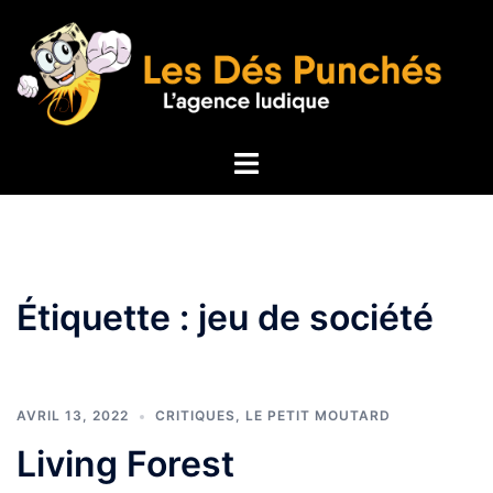
Aller
au
contenu
Ouvrir/fermer
le
menu
Étiquette :
jeu de société
AVRIL 13, 2022
CRITIQUES
,
LE PETIT MOUTARD
Living Forest