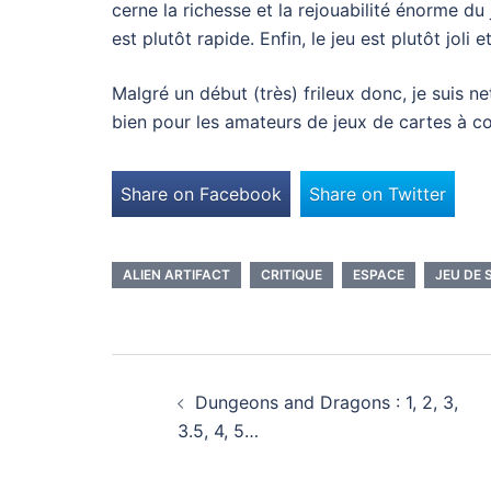
cerne la richesse et la rejouabilité énorme du 
est plutôt rapide. Enfin, le jeu est plutôt jol
Malgré un début (très) frileux donc, je suis n
bien pour les amateurs de jeux de cartes à c
Share on Facebook
Share on Twitter
ALIEN ARTIFACT
CRITIQUE
ESPACE
JEU DE 
Navigation
Dungeons and Dragons : 1, 2, 3,
d’article
3.5, 4, 5…