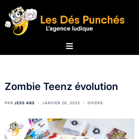
Aller
au
contenu
Ouvrir/fermer
le
menu
Zombie Teenz évolution
PAR
JESS ABS
JANVIER 26, 2022
DIVERS